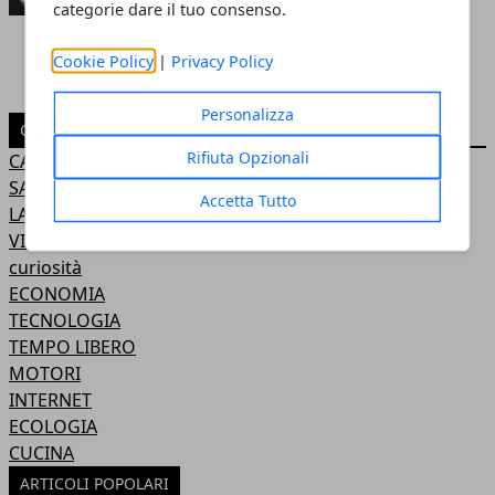
categorie dare il tuo consenso.
Cookie Policy
|
Privacy Policy
Personalizza
CATEGORIE
Rifiuta Opzionali
CASA
SALUTE
Accetta Tutto
LAVORO
VIAGGI
curiosità
ECONOMIA
TECNOLOGIA
TEMPO LIBERO
MOTORI
INTERNET
ECOLOGIA
CUCINA
ARTICOLI POPOLARI