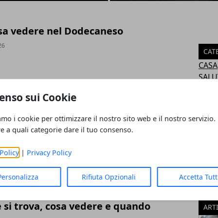
osa vedere nel Dodecaneso
26
CAT
CASA
SALU
ico: dove andare e quando partire
LAV
enso sui Cookie
VIAG
26
curio
amo i cookie per ottimizzare il nostro sito web e il nostro servizio.
ECO
re a quali categorie dare il tuo consenso.
TEC
atolli e periodo migliore
TEMP
Policy
|
Privacy Policy
MOT
INTE
Personalizza
Rifiuta Opzionali
Accetta Tut
ECOL
CUCI
 si trova, cosa vedere e quando
ART