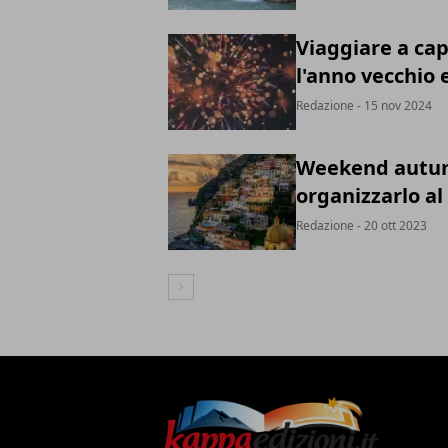
Viaggiare a ca
l'anno vecchio 
Redazione
- 15 nov 2024
Weekend autunn
organizzarlo al
Redazione
- 20 ott 2023
Articolo Successivo