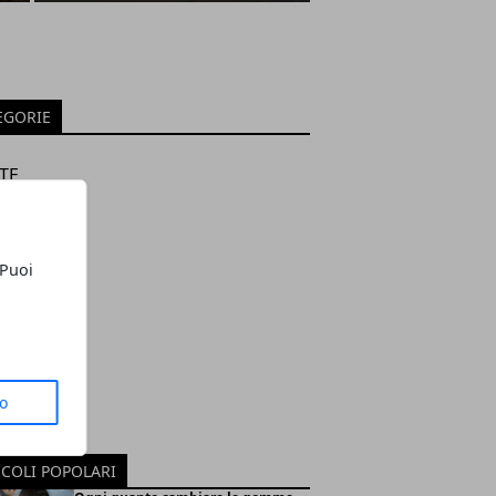
EGORIE
TE
ORO
GI
sità
 Puoi
NOMIA
NOLOGIA
O LIBERO
ORI
RNET
to
OGIA
NA
ICOLI POPOLARI