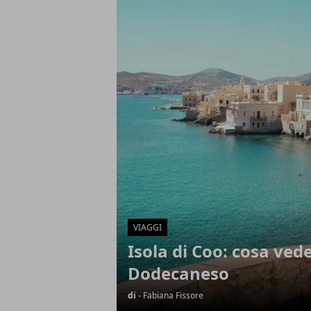
Articoli in Evidenza
VIAGGI
Isola di Coo: cosa ved
Dodecaneso
di
- Fabiana Fissore