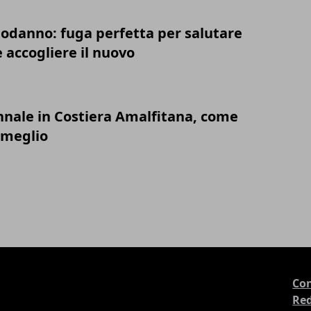
podanno: fuga perfetta per salutare
e accogliere il nuovo
ale in Costiera Amalfitana, come
 meglio
Con
Re