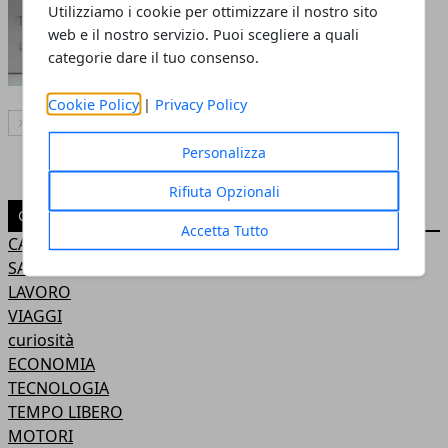
Come rendere gli ascensori
Utilizziamo i cookie per ottimizzare il nostro sito
maggiormente inclusivi?
web e il nostro servizio. Puoi scegliere a quali
categorie dare il tuo consenso.
Redazione
- 07 feb 2024
Cookie Policy
|
Privacy Policy
Articolo Successivo
Personalizza
Rifiuta Opzionali
CATEGORIE
Accetta Tutto
CASA
SALUTE
LAVORO
VIAGGI
curiosità
ECONOMIA
TECNOLOGIA
TEMPO LIBERO
MOTORI