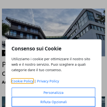
Consenso sui Cookie
TECNOLOGIA
Utilizziamo i cookie per ottimizzare il nostro sito
Parchi tecnologici in Italia:
web e il nostro servizio. Puoi scegliere a quali
categorie dare il tuo consenso.
cosa sono e dove sono
Cookie Policy
|
Privacy Policy
Annalisa Biasi
- giugno 25, 2026
Personalizza
Rifiuta Opzionali