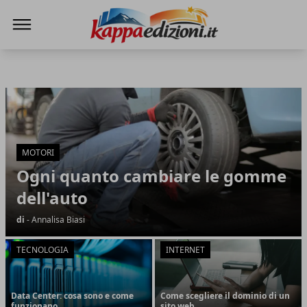
Kappa Edizioni
Kappa Edizioni
Articoli in Evidenza
MOTORI
Ogni quanto cambiare le gomme
dell'auto
di
- Annalisa Biasi
TECNOLOGIA
INTERNET
Data Center: cosa sono e come
Come scegliere il dominio di un
funzionano
sito web