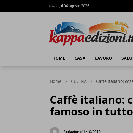
giovedì, il 06 agosto 2026
Kappa Edizioni
HOME
CASA
LAVORO
SALU
Home
CUCINA
Caffè italiano: co
Caffè italiano: 
famoso in tutto
di
Redazione
16/10/2019