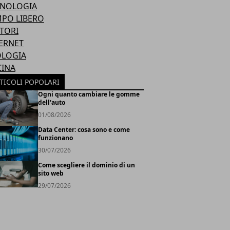
CNOLOGIA
PO LIBERO
TORI
ERNET
OLOGIA
CINA
TICOLI POPOLARI
Ogni quanto cambiare le gomme
dell'auto
01/08/2026
Data Center: cosa sono e come
funzionano
30/07/2026
Come scegliere il dominio di un
sito web
29/07/2026