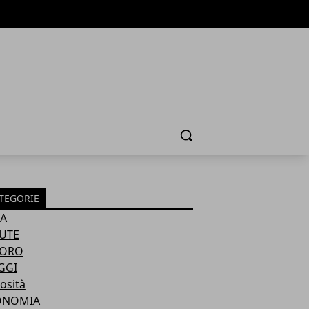
Cerca
TEGORIE
A
UTE
VORO
GGI
osità
ONOMIA