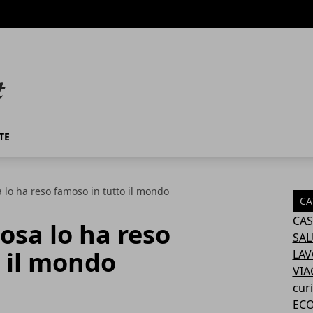
TE
sa lo ha reso famoso in tutto il mondo
CA
CAS
cosa lo ha reso
SAL
 il mondo
LA
VIA
curi
EC