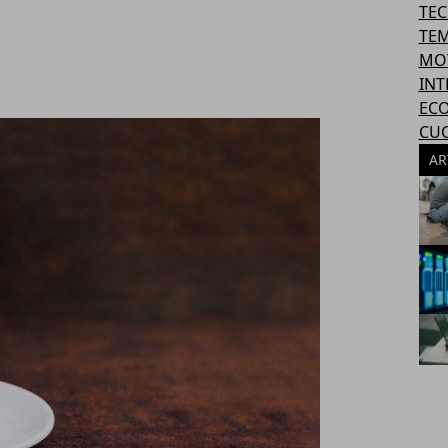
TE
TEM
MO
INT
EC
CU
AR