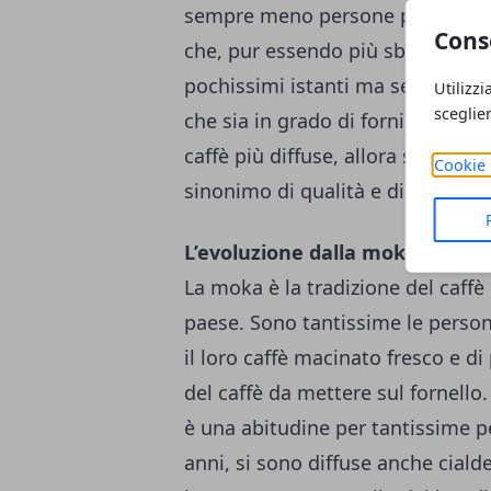
sempre meno persone preparano l
Cons
che, pur essendo più sbrigative, 
pochissimi istanti ma senza rinun
Utilizzi
sceglie
che sia in grado di fornire
capsul
caffè più diffuse, allora si consi
Cookie 
sinonimo di qualità e di autentici
L’evoluzione dalla moka alle ma
La moka è la tradizione del caffè
paese. Sono tantissime le person
il loro caffè macinato fresco e di
del caffè da mettere sul fornello
è una abitudine per tantissime p
anni, si sono diffuse anche cial