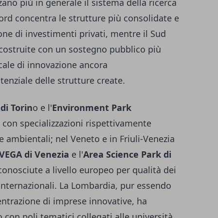
ano più in generale il sistema della ricerca
Nord concentra le strutture più consolidate e
ne di investimenti privati, mentre il Sud
, costruite con un sostegno pubblico più
ale di innovazione ancora
enziale delle strutture create.
di Torin
o e l'
Environment Park
 con specializzazioni rispettivamente
e ambientali; nel Veneto e in Friuli-Venezia
VEGA di Venezia
e l'
Area Science Park di
iconosciute a livello europeo per qualità dei
i internazionali. La Lombardia, pur essendo
ntrazione di imprese innovative, ha
 con poli tematici collegati alle università