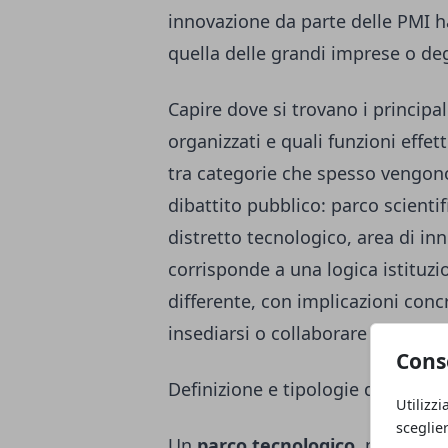
innovazione da parte delle PMI ha
quella delle grandi imprese o degl
Capire dove si trovano i principa
organizzati e quali funzioni effe
tra categorie che spesso vengon
dibattito pubblico: parco scienti
distretto tecnologico, area di i
corrisponde a una logica istituz
differente, con implicazioni con
insediarsi o collaborare con ques
Cons
Definizione e tipologie di parchi t
Utilizzi
sceglie
Un
parco tecnologico
, nella sua