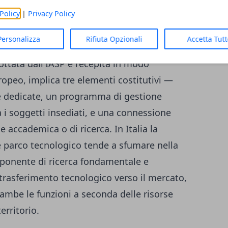
ssionisti specializzati che ha l'obiettivo di
Policy
|
Privacy Policy
opria comunità promuovendo la cultura
Personalizza
Rifiuta Opzionali
Accetta Tut
à delle imprese e delle istituzioni di ricerca
ottata dall'IASP e recepita in modo
ropeo, implica tre elementi costitutivi —
re dedicate, un programma di gestione
a i soggetti insediati, e una connessione
 accademica o di ricerca. In Italia la
 e parco tecnologico tende a sfumare nella
mponente di ricerca fondamentale e
l trasferimento tecnologico verso il mercato,
ambe le funzioni a seconda delle risorse
erritorio.