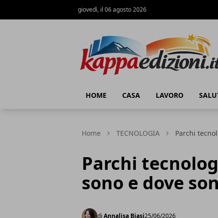
giovedì, il 06 agosto 2026
Kappa Edizioni
HOME
CASA
LAVORO
SALU
Home
TECNOLOGIA
Parchi tecnol
Parchi tecnologi
sono e dove so
di
Annalisa Biasi
25/06/2026