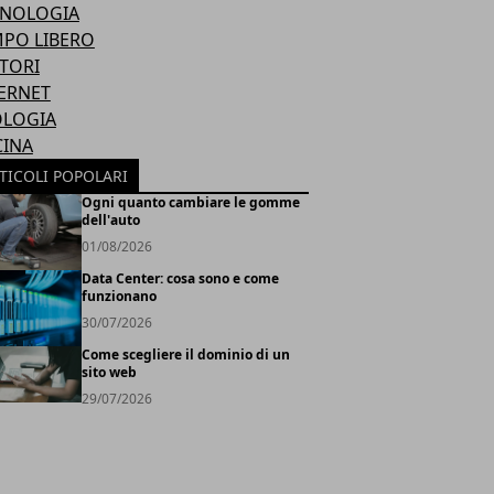
CNOLOGIA
PO LIBERO
TORI
ERNET
OLOGIA
CINA
TICOLI POPOLARI
Ogni quanto cambiare le gomme
dell'auto
01/08/2026
Data Center: cosa sono e come
funzionano
30/07/2026
Come scegliere il dominio di un
sito web
29/07/2026