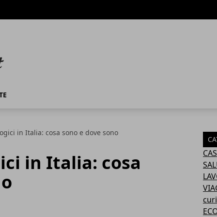
TE
ogici in Italia: cosa sono e dove sono
CA
CAS
ci in Italia: cosa
SAL
no
LA
VIA
curi
EC