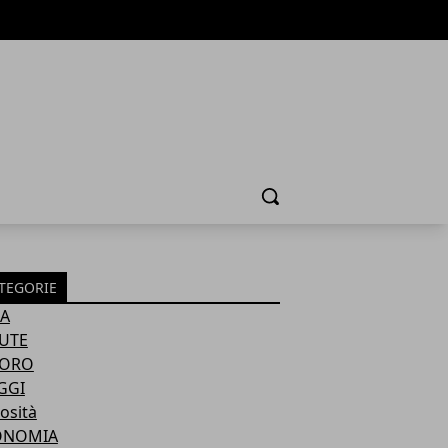
Cerca
TEGORIE
A
UTE
VORO
GGI
osità
ONOMIA