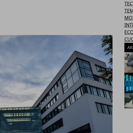
TE
TEM
MO
INT
EC
CU
AR