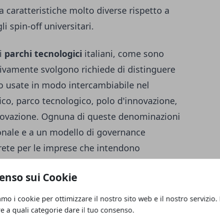
 caratteristiche molto diverse rispetto a
i spin-off universitari.
li
parchi tecnologici
italiani, come sono
ttivamente svolgono richiede di distinguere
o usate in modo intercambiabile nel
fico, parco tecnologico, polo d'innovazione,
nnovazione. Ognuna di queste denominazioni
ionale e a un modello di governance
crete per le imprese che intendono
te strutture.
enso sui Cookie
ecnologici in Italia
amo i cookie per ottimizzare il nostro sito web e il nostro servizio.
re a quali categorie dare il tuo consenso.
 accezione più consolidata, è