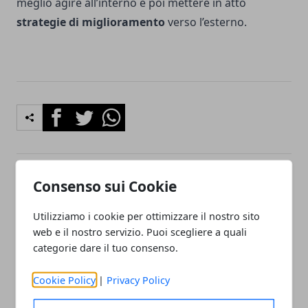
meglio agire all’interno e poi mettere in atto
strategie di miglioramento
verso l’esterno.
Facebook
Twitter
Whatsapp
Consenso sui Cookie
Articolo Precedente
Articolo Successivo
Aggiustare occhiali rotti:
Perché sono importanti i
Utilizziamo i cookie per ottimizzare il nostro sito
quando conviene?
colori Pantone in uno
web e il nostro servizio. Puoi scegliere a quali
studio grafico
categorie dare il tuo consenso.
Cookie Policy
|
Privacy Policy