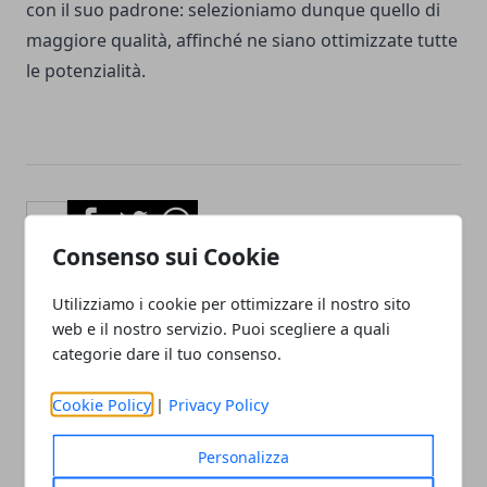
con il suo padrone: selezioniamo dunque quello di
maggiore qualità, affinché ne siano ottimizzate tutte
le potenzialità.
Facebook
Twitter
Whatsapp
Consenso sui Cookie
Utilizziamo i cookie per ottimizzare il nostro sito
web e il nostro servizio. Puoi scegliere a quali
Articolo Precedente
Articolo Successivo
categorie dare il tuo consenso.
Adottare un cane: cosa
Timbro aziendale: a che
sapere prima di questa
serve e come realizzarlo
decisione
Cookie Policy
|
Privacy Policy
Personalizza