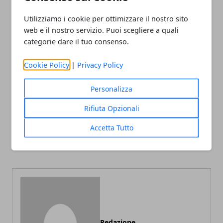
Vergine.
Utilizziamo i cookie per ottimizzare il nostro sito
web e il nostro servizio. Puoi scegliere a quali
categorie dare il tuo consenso.
Cookie Policy
|
Privacy Policy
Facebook
Twitter
Whatsapp
Personalizza
Rifiuta Opzionali
Articolo Precedente
Articolo Successivo
Accetta Tutto
Cos’è e a cosa serve l’acido
Come scegliere il vetro
ialuronico
della doccia perfetto
Redazione