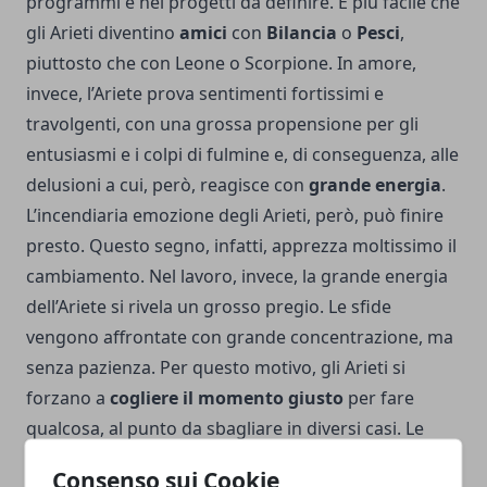
programmi e nei progetti da definire. È più facile che
gli Arieti diventino
amici
con
Bilancia
o
Pesci
,
piuttosto che con Leone o Scorpione. In amore,
invece, l’Ariete prova sentimenti fortissimi e
travolgenti, con una grossa propensione per gli
entusiasmi e i colpi di fulmine e, di conseguenza, alle
delusioni a cui, però, reagisce con
grande energia
.
L’incendiaria emozione degli Arieti, però, può finire
presto. Questo segno, infatti, apprezza moltissimo il
cambiamento. Nel lavoro, invece, la grande energia
dell’Ariete si rivela un grosso pregio. Le sfide
vengono affrontate con grande concentrazione, ma
senza pazienza. Per questo motivo, gli Arieti si
forzano a
cogliere il momento giusto
per fare
qualcosa, al punto da sbagliare in diversi casi. Le
sinergie professionali
di Ariete sono con Toro e
Consenso sui Cookie