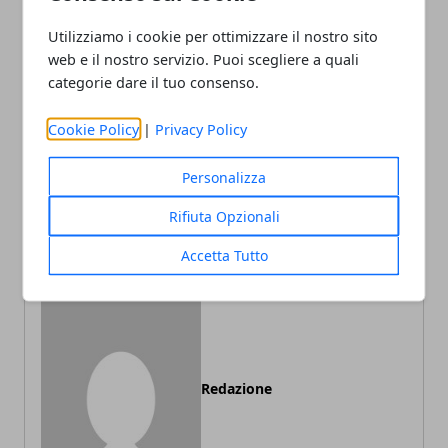
Utilizziamo i cookie per ottimizzare il nostro sito
Facebook
Twitter
Whatsapp
web e il nostro servizio. Puoi scegliere a quali
categorie dare il tuo consenso.
Cookie Policy
|
Privacy Policy
Articolo Precedente
Articolo Successivo
Personalizza
Tassi usurai: come
Estate 2021 tra Porto
riconoscerli e come evitarli
Torres e Porto Vecchio
Rifiuta Opzionali
nel 2021
Accetta Tutto
Redazione