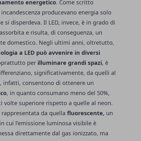
namento energetico
. Come scritto
d incandescenza producevano energia solo
e si disperdeva. Il LED, invece, è in grado di
assorbita e risulta, di conseguenza, un
e domestico. Negli ultimi anni, oltretutto,
nologia a LED
può avvenire in diversi
soprattutto per
illuminare grandi spazi
, è
ifferenziano, significativamente, da quelli al
i, infatti, consentono di ottenere un
ico
, in quanto consumano meno del 50%,
i volte superiore rispetto a quelle al neon.
 è rappresentata da quella
fluorescente,
un
in cui l’emissione luminosa visibile è
messa direttamente dal gas ionizzato, ma