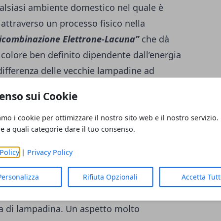
alsiasi ambiente domestico nel quale è
 attraverso un processo fisico nella
ricombinazione Elettrone-Lacuna”
che dà
i colore ben definito dipendente dall’energia
differenza delle vecchie lampadine ad
i esistere con la bruciatura del filamento,
enso sui Cookie
 lunga e
degradano lentamente
perdendo
amo i cookie per ottimizzare il nostro sito web e il nostro servizio.
re a quali categorie dare il tuo consenso.
migliore per i grandi spazi?
Policy
|
Privacy Policy
 alcun dubbio, più costose rispetto a quelle
o vita fra le
50000-80000 ore
, richiedono
Personalizza
Rifiuta Opzionali
Accetta Tut
 più dilatati, risultando le più longeve
gia di lampadina. Un aspetto molto