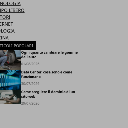
CNOLOGIA
PO LIBERO
TORI
ERNET
OLOGIA
CINA
TICOLI POPOLARI
Ogni quanto cambiare le gomme
dell'auto
01/08/2026
Data Center: cosa sono e come
funzionano
30/07/2026
Come scegliere il dominio di un
sito web
29/07/2026