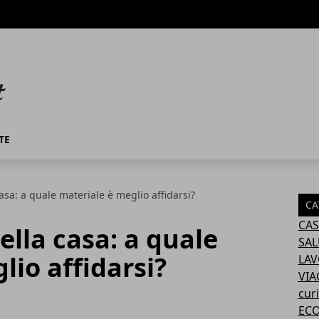
TE
asa: a quale materiale è meglio affidarsi?
CA
CAS
ella casa: a quale
SAL
lio affidarsi?
LA
VIA
curi
EC