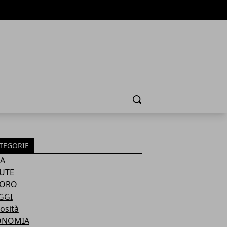
Cerca
TEGORIE
A
UTE
VORO
GGI
osità
ONOMIA