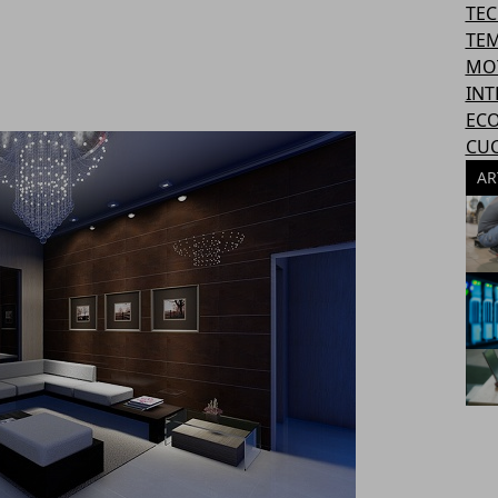
TE
TEM
MO
INT
EC
CU
AR