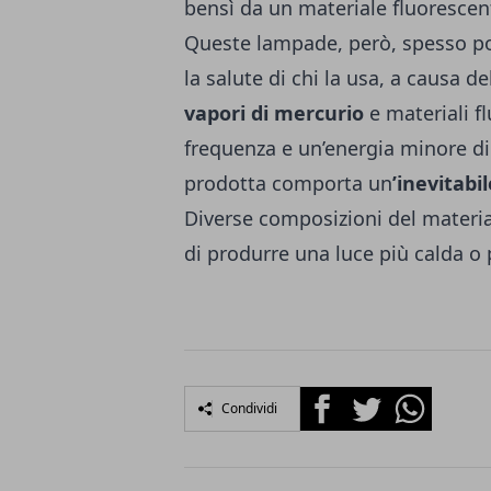
bensì da un materiale fluorescen
Queste lampade, però, spesso po
la salute di chi la usa, a causa d
vapori di mercurio
e materiali fl
frequenza e un’energia minore di 
prodotta comporta un
’inevitabi
Diverse composizioni del materi
di produrre una luce più calda o 
Facebook
Twitter
Whatsapp
Condividi