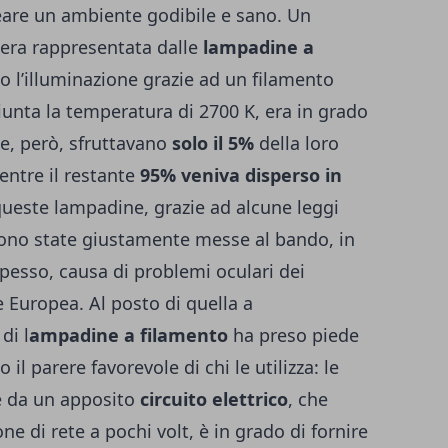
creare un ambiente godibile e sano. Un
 era rappresentata dalle
lampadine a
o l’illuminazione grazie ad un filamento
iunta la temperatura di 2700 K, era in grado
e, però, sfruttavano
solo il 5%
della loro
ntre il restante
95% veniva disperso in
queste lampadine, grazie ad alcune leggi
sono state giustamente messe al bando, in
pesso, causa di problemi oculari dei
e Europea. Al posto di quella a
di l
ampadine a filamento
ha preso piede
il parere favorevole di chi le utilizza: le
te da un apposito
circuito elettrico
, che
ne di rete a pochi volt, è in grado di fornire