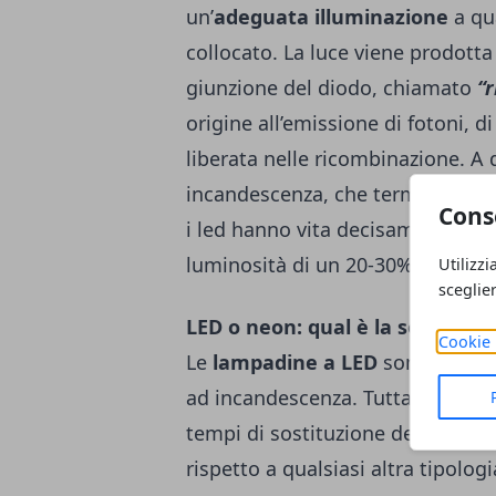
un’
adeguata illuminazione
a qu
collocato. La luce viene prodotta
giunzione del diodo, chiamato
“
origine all’emissione di fotoni, d
liberata nelle ricombinazione. A 
incandescenza, che terminavano d
Cons
i led hanno vita decisamente più
luminosità di un 20-30%.
Utilizzi
sceglie
LED o neon: qual è la soluzione 
Cookie 
Le
lampadine a LED
sono, senza
ad incandescenza. Tuttavia, avend
tempi di sostituzione decisamente
rispetto a qualsiasi altra tipolo