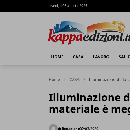
giovedì, il 06 agosto 2026
Kappa Edizioni
HOME
CASA
LAVORO
SALU
Home
CASA
Illuminazione della c
Illuminazione d
materiale è meg
di
Redazione
02/03/2020